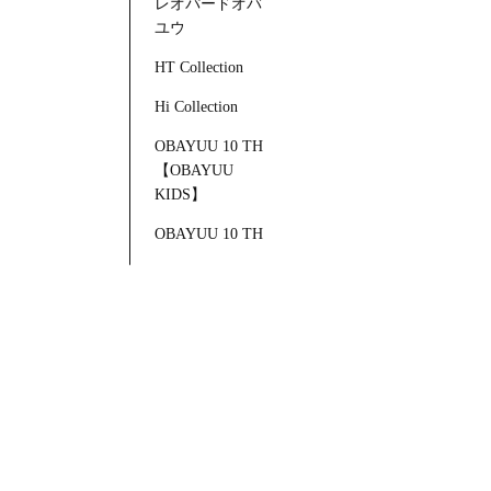
レオパードオバ
ユウ
HT Collection
Hi Collection
OBAYUU 10 TH
【OBAYUU
KIDS】
OBAYUU 10 TH