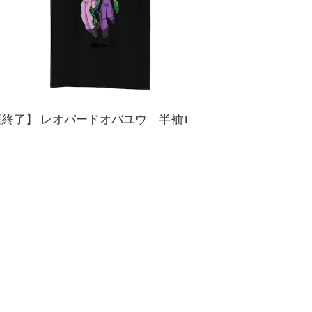
産終了】 レオパードオバユウ 半袖T
0