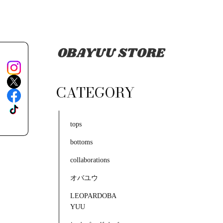
CATEGORY
tops
bottoms
collaborations
オバユウ
LEOPARDOBA
YUU