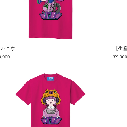
オバユウ
【生
9,900
¥9,90