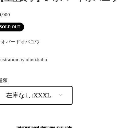
9,900
SOLD OUT
レオパードオバユウ
llustration by ohno.kaho
種類
International shipping available