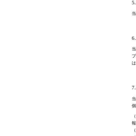
当
当
プ
は
7
当
個
（
報
（