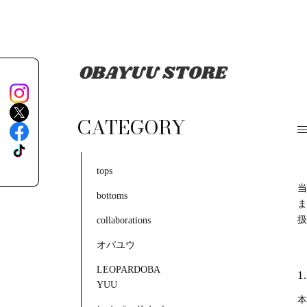
CATEGORY
tops
当
bottoms
ま
扱
collaborations
オバユウ
LEOPARDOBA
1
YUU
本