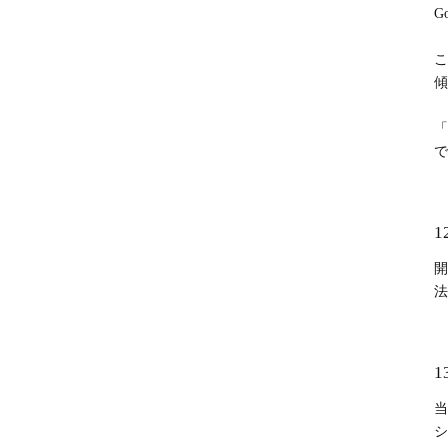
G
こ
傾
「
で
1
開
法
1
当
シ