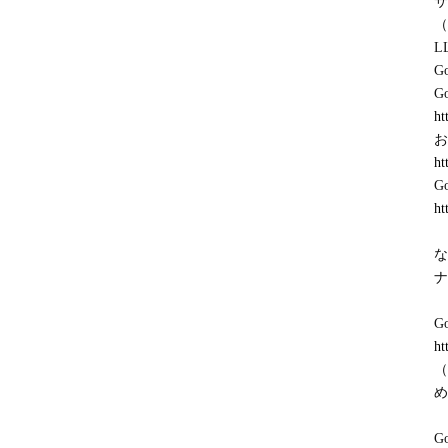
サ
（
L
G
G
ht
お
ht
G
ht
な
ナ
G
ht
（
め
G