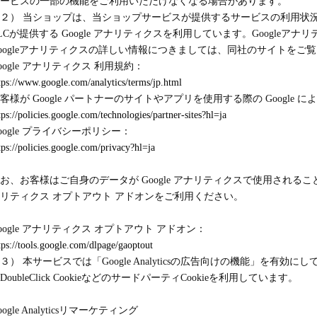
ービスの一部の機能をご利用いただけなくなる場合があります。
２） 当ショップは、当ショップサービスが提供するサービスの利用状況等
LCが提供する Google アナリティクスを利用しています。Google
oogleアナリティクスの詳しい情報につきましては、同社のサイトをご
oogle アナリティクス 利用規約：
tps://www.google.com/analytics/terms/jp.html
客様が Google パートナーのサイトやアプリを使用する際の Google 
tps://policies.google.com/technologies/partner-sites?hl=ja
oogle プライバシーポリシー：
tps://policies.google.com/privacy?hl=ja
お、お客様はご自身のデータが Google アナリティクスで使用されることを望
リティクス オプトアウト アドオンをご利用ください。
oogle アナリティクス オプトアウト アドオン：
tps://tools.google.com/dlpage/gaoptout
３） 本サービスでは「Google Analyticsの広告向けの機能」を
DoubleClick CookieなどのサードパーティCookieを利用しています。
oogle Analyticsリマーケティング