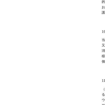
的
お
護
1
当
又
消
様
個
1
（
る
ウ