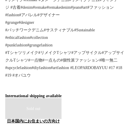
ジ #古着#denim#remake#remakedenim#jeans#art#ファッション
#fashion#アパレル#デザイナー
#grunge#designer
#パッチワークデニム#サスティナブル#Sustainable
#ethicalfashion#collection
#punkfashion#grungefashion
#Tシャツリメイク#リメイクTシャツ#アップサイクル#アップサイ
クルTシャツ#一点物#一点もの#個性派ファッション#唯一無二
#upcyclefashion#diyfashion#artfashion #LEOPARDOBAYUU #17 #18
#19 #オバユウ
International shipping available
Sold out
日本国内にお住まいの方向け