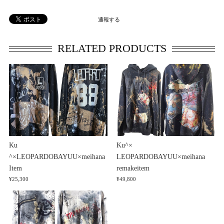
通報する
RELATED PRODUCTS
Ku
Ku^×
^×LEOPARDOBAYUU×meihana
LEOPARDOBAYUU×meihana
Item
remakeitem
¥25,300
¥49,800