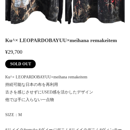
Ku^× LEOPARDOBAYUU×meihana remakeitem
¥29,700
SOLD OUT
Ku^× LEOPARDOBAYUU×meihana remakeitem
持続可能な日本の布を再利用
古さを感じさせずにUSED感を活かしたデザイン
他では手に入らない一点物
SIZE：M
#リメイク#remake #ダメージデニム#リメイクデニム#ヴィンテー