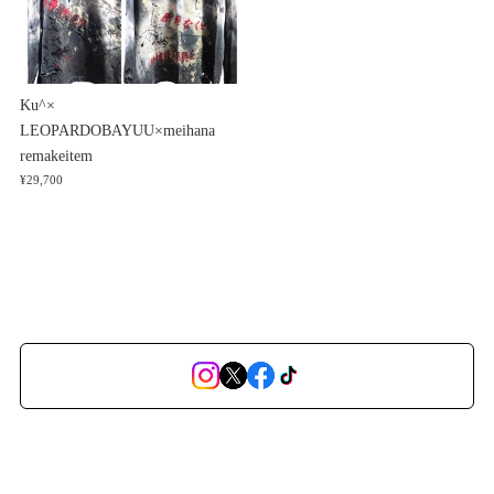
Ku^×
LEOPARDOBAYUU×meihana
remakeitem
¥29,700